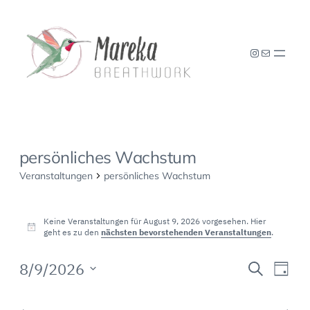
Instagram
E-Mail
persönliches Wachstum
Veranstaltungen
persönliches Wachstum
Veranstaltungen
für
Keine Veranstaltungen für August 9, 2026 vorgesehen. Hier
Hinweis
geht es zu den
nächsten bevorstehenden Veranstaltungen
.
August
Veranst
Vera
9,
8/9/2026
Suche
Tag
Ansi
Suche
2026
Datum
Navi
wählen.