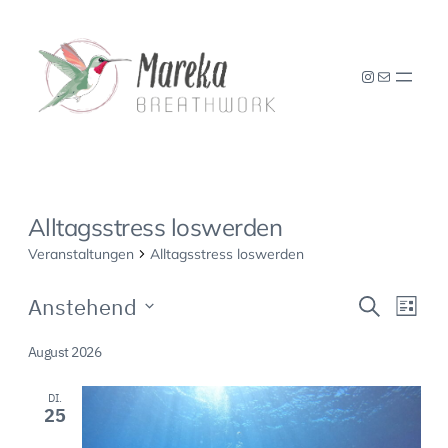
Instagram
E-Mail
Alltagsstress loswerden
Veranstaltungen
Alltagsstress loswerden
Veranstaltungen
Veranst
Vera
Anstehend
Suche
Liste
Ansi
Suche
Datum
Navi
August 2026
und
wählen.
Ansichte
DI.
25
Navigat