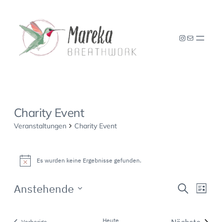
Instagram
E-Mail
Charity Event
Veranstaltungen
Charity Event
Veranstaltungen
Es wurden keine Ergebnisse gefunden.
Hinweis
Veranst
Vera
Anstehende
Suche
Liste
Ansi
Suche
Datum
Navi
und
wählen.
Heute
Nächste
Veranstaltungen
Vorherige