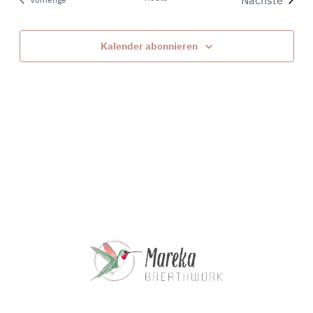
Ansichte
Veranstal
Navigat
Kalender abonnieren