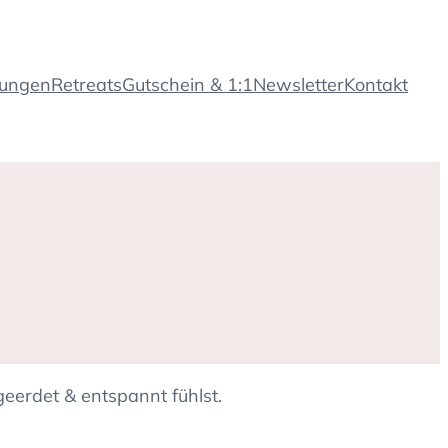
tungen
Retreats
Gutschein & 1:1
Newsletter
Kontakt
eerdet & entspannt fühlst.