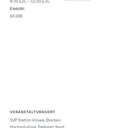
8:30 a.m. – 11:30 p.m.
Eintritt:
69.00€
VERANSTALTUNGSORT
SUP Station Unisee, Bremen
Hochschulring, Parkplatz Nord